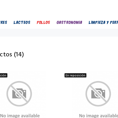
BRES
LACTEOS
POLLOS
GASTRONOMIA
LIMPIEZA Y PER
ctos (
14
)
ición
En reposición