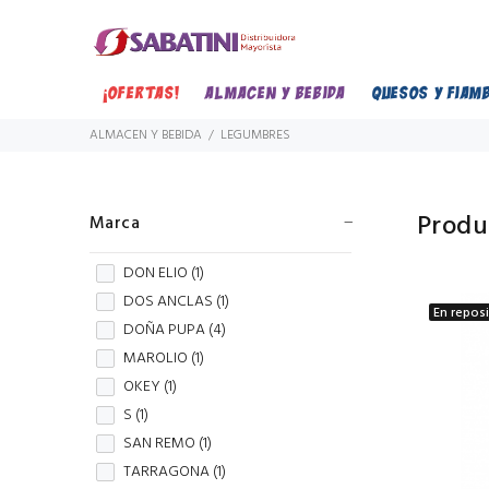
¡OFERTAS!
ALMACEN Y BEBIDA
QUESOS Y FIAM
ALMACEN Y BEBIDA
LEGUMBRES
Produ
Marca
DON ELIO (
1
)
DOS ANCLAS (
1
)
En repos
DOÑA PUPA (
4
)
MAROLIO (
1
)
OKEY (
1
)
S (
1
)
SAN REMO (
1
)
TARRAGONA (
1
)