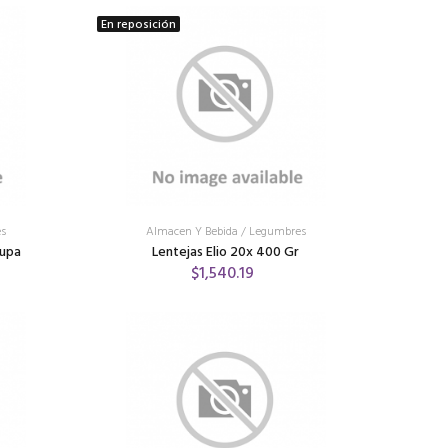
En reposición
s
Almacen Y Bebida
/
Legumbres
Pupa
Lentejas Elio 20x 400 Gr
$1,540.19