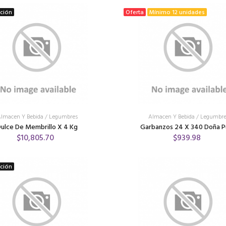
ición
Oferta
Mínimo 12 unidades
lmacen Y Bebida
/
Legumbres
Almacen Y Bebida
/
Legumbre
ulce De Membrillo X 4 Kg
Garbanzos 24 X 340 Doña 
$10,805.70
$939.98
ición