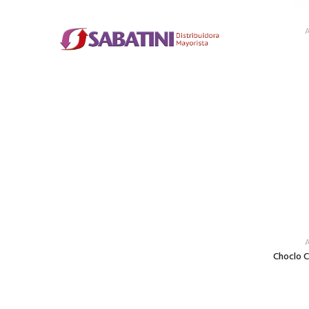
A
A
Choclo 