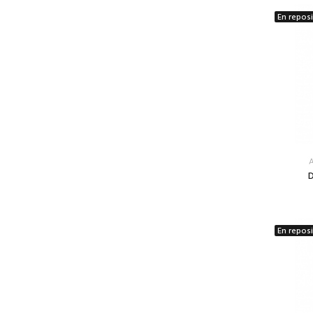
En repos
A
D
En repos