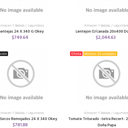
lmacen Y Bebida
/
Legumbres
Almacen Y Bebida
/
Legumbre
Lentejas 24 X 340 G Okey
Lentejon O/canada 20x400 Do
$749.64
$2,044.63
ición
Oferta
Mínimo 24 unidades
lmacen Y Bebida
/
Legumbres
Almacen Y Bebida
/
Legumbre
 Secos Remojados 24 X 340 Okey
Tomate Triturado -tetra Recert- 
$781.88
Doña Pupa