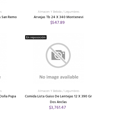
s
Almacen Y Bebida
/
Legumbres
s San Remo
Arvejas Tb 24 X 340 Montenevi
$547.89
En reposición
s
Almacen Y Bebida
/
Legumbres
 Doña Pupa
Comida Lista Guiso De Lentejas 12 X 390 Gr
Dos Anclas
$3,761.47