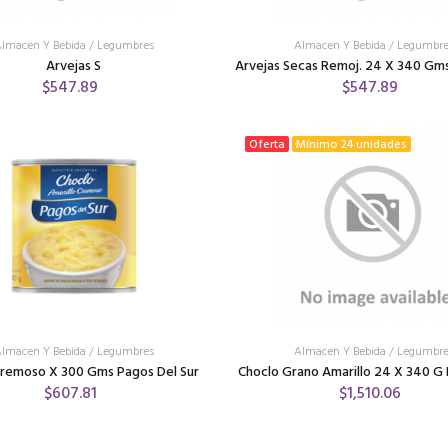
lmacen Y Bebida
/
Legumbres
Almacen Y Bebida
/
Legumbre
Arvejas S
Arvejas Secas Remoj. 24 X 340 Gm
$547.89
$547.89
Oferta
Mínimo 24 unidades
lmacen Y Bebida
/
Legumbres
Almacen Y Bebida
/
Legumbre
Cremoso X 300 Gms Pagos Del Sur
Choclo Grano Amarillo 24 X 340 G
$607.81
$1,510.06