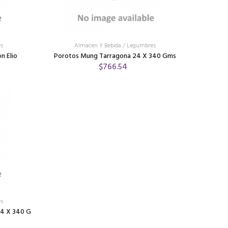
s
Almacen Y Bebida
/
Legumbres
n Elio
Porotos Mung Tarragona 24 X 340 Gms
$766.54
s
24 X 340 G