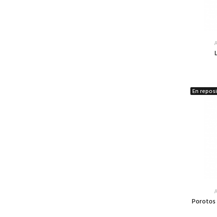
A
En repos
A
Porotos