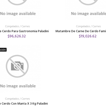
Congelados
/
Carnes
Congelados
/
Carnes
De Cerdo Para Gastronomia Paladini
Matambre De Carne De Cerdo Famili
$96,626.32
$19,026.62
ición
Congelados
/
Carnes
 Cerdo Con Manta X 3 Kg Paladini