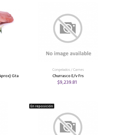
Congelados
/
Carnes
 Aprox) Gta
Churrasco E/v Frs
$9,239.81
En reposición