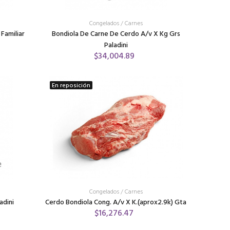
Congelados
/
Carnes
Familiar
Bondiola De Carne De Cerdo A/v X Kg Grs
Paladini
$34,004.89
En reposición
Congelados
/
Carnes
adini
Cerdo Bondiola Cong. A/v X K.(aprox2.9k) Gta
$16,276.47