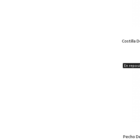
Costilla 
En repos
Pecho De