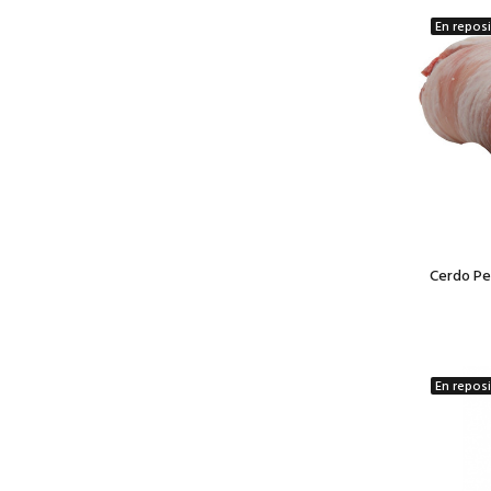
En repos
Cerdo Pe
En repos