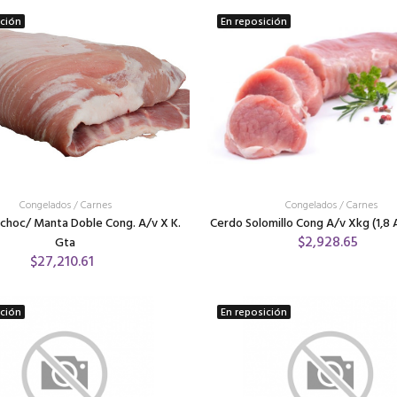
ición
En reposición
Congelados
/
Carnes
Congelados
/
Carnes
choc/ Manta Doble Cong. A/v X K.
Cerdo Solomillo Cong A/v Xkg (1,8
$2,928.65
Gta
$27,210.61
ición
En reposición