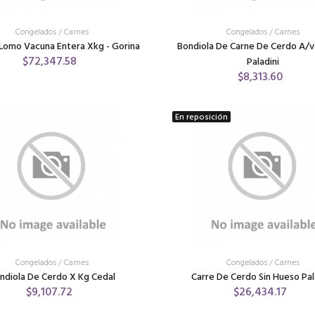
Congelados
/
Carnes
Congelados
/
Carnes
 Lomo Vacuna Entera Xkg - Gorina
Bondiola De Carne De Cerdo A/v 
$72,347.58
Paladini
$8,313.60
En reposición
Congelados
/
Carnes
Congelados
/
Carnes
ndiola De Cerdo X Kg Cedal
Carre De Cerdo Sin Hueso Pal
$9,107.72
$26,434.17