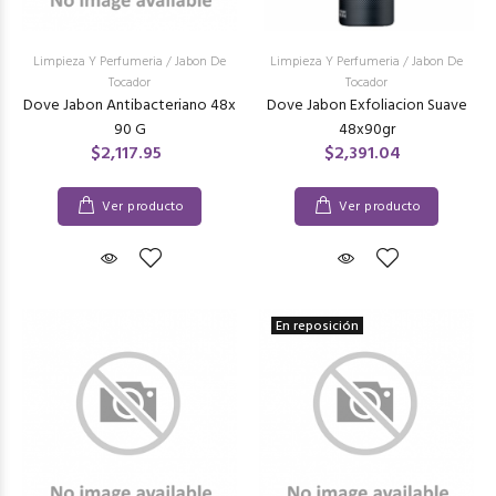
Limpieza Y Perfumeria
/
Jabon De
Limpieza Y Perfumeria
/
Jabon De
Tocador
Tocador
Dove Jabon Antibacteriano 48x
Dove Jabon Exfoliacion Suave
90 G
48x90gr
$2,117.95
$2,391.04
Ver producto
Ver producto
En reposición