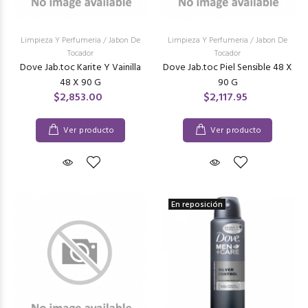
Limpieza Y Perfumeria
/
Jabon De
Limpieza Y Perfumeria
/
Jabon De
Tocador
Tocador
Dove Jab.toc Karite Y Vainilla
Dove Jab.toc Piel Sensible 48 X
48 X 90 G
90 G
$2,853.00
$2,117.95
Ver producto
Ver producto
En reposición