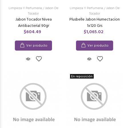
Limpieza Y Perfumeria
/
Jabon De
Limpieza Y Perfumeria
/
Jabon De
Tocador
Tocador
Jabon Tocador Nivea
Plusbelle Jabon Humectacion
Antibacterial 90gr
1x120 Grs
$604.49
$1,065.02
Ver producto
Ver producto
En reposición