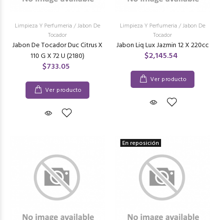
Limpieza Y Perfumeria
/
Jabon De
Limpieza Y Perfumeria
/
Jabon De
Tocador
Tocador
Jabon De Tocador Duc Citrus X
Jabon Liq Lux Jazmin 12 X 220cc
$2,145.54
110 G X 72 U (2180)
$733.05
Ver producto
Ver producto
En reposición