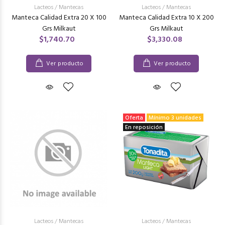
Lacteos
/
Mantecas
Lacteos
/
Mantecas
Manteca Calidad Extra 20 X 100
Manteca Calidad Extra 10 X 200
Grs Milkaut
Grs Milkaut
$1,740.70
$3,330.08
Ver producto
Ver producto
Oferta
Mínimo 3 unidades
En reposición
Lacteos
/
Mantecas
Lacteos
/
Mantecas