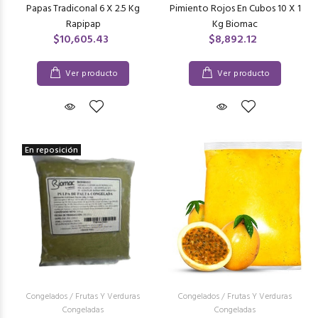
Papas Tradiconal 6 X 2.5 Kg
Pimiento Rojos En Cubos 10 X 1
Rapipap
Kg Biomac
$10,605.43
$8,892.12
Ver producto
Ver producto
En reposición
Congelados
/
Frutas Y Verduras
Congelados
/
Frutas Y Verduras
Congeladas
Congeladas