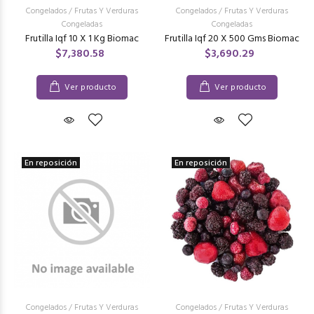
Congelados
/
Frutas Y Verduras
Congelados
/
Frutas Y Verduras
Congeladas
Congeladas
Frutilla Iqf 10 X 1 Kg Biomac
Frutilla Iqf 20 X 500 Gms Biomac
$7,380.58
$3,690.29
Ver producto
Ver producto
En reposición
En reposición
Congelados
/
Frutas Y Verduras
Congelados
/
Frutas Y Verduras