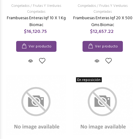
Congelados
/
Frutas Y Verduras
Congelados
/
Frutas Y Verduras
Congeladas
Congeladas
Frambuesas Enteras Iqf 10 X 1 Kg
Frambuesas Enteras Iqf 20 X 500
Biomac
Gms Biomac
$16,120.75
$12,657.22
Ver producto
Ver producto
En reposición