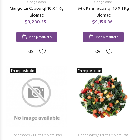
Congeladas
Congeladas
Mango En Cubos Iqf 10 X 1 Kg
Mix Para Tacos Iqf 10 X 1 Kg
Biomac
Biomac
$9,230.35
$9,156.36
Ver producto
Ver producto
En reposición
En reposición
Congelados
/
Frutas Y Verduras
Congelados
/
Frutas Y Verduras