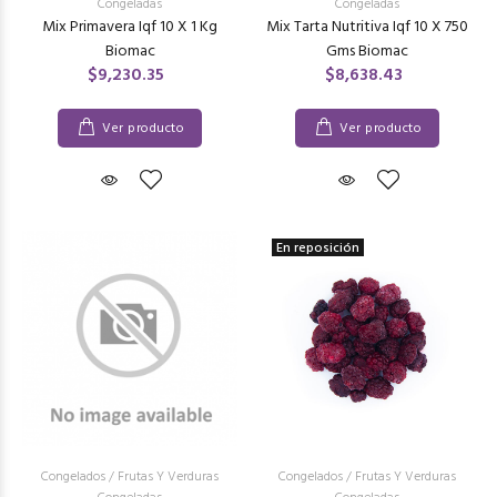
Congeladas
Congeladas
Mix Primavera Iqf 10 X 1 Kg
Mix Tarta Nutritiva Iqf 10 X 750
Biomac
Gms Biomac
$9,230.35
$8,638.43
Ver producto
Ver producto
En reposición
Congelados
/
Frutas Y Verduras
Congelados
/
Frutas Y Verduras