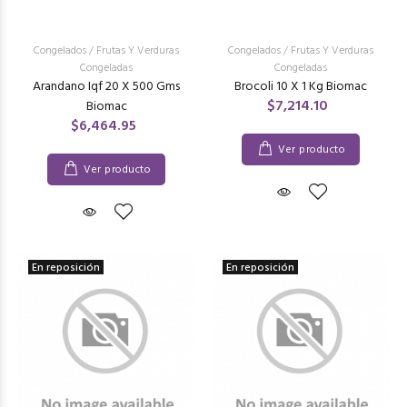
Congelados
/
Frutas Y Verduras
Congelados
/
Frutas Y Verduras
Congeladas
Congeladas
Arandano Iqf 20 X 500 Gms
Brocoli 10 X 1 Kg Biomac
$7,214.10
Biomac
$6,464.95
Ver producto
Ver producto
En reposición
En reposición