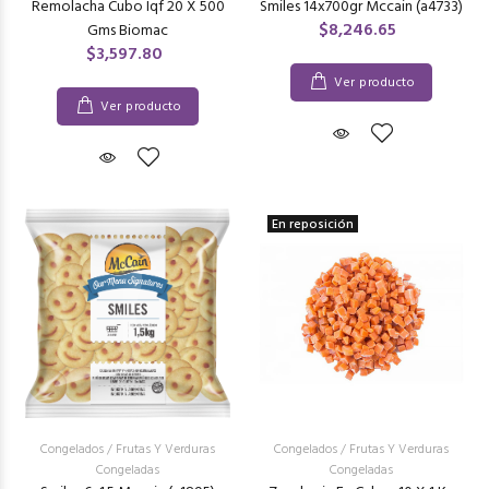
Remolacha Cubo Iqf 20 X 500
Smiles 14x700gr Mccain (a4733)
$8,246.65
Gms Biomac
$3,597.80
Ver producto
Ver producto
En reposición
Congelados
/
Frutas Y Verduras
Congelados
/
Frutas Y Verduras
Congeladas
Congeladas