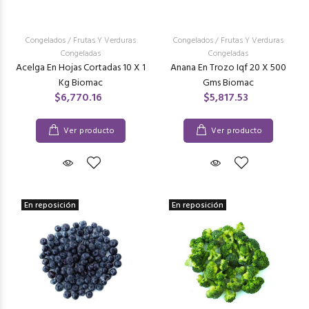
Congelados
/
Frutas Y Verduras
Congelados
/
Frutas Y Verduras
Congeladas
Congeladas
Acelga En Hojas Cortadas 10 X 1
Anana En Trozo Iqf 20 X 500
Kg Biomac
Gms Biomac
$6,770.16
$5,817.53
Ver producto
Ver producto
En reposición
En reposición