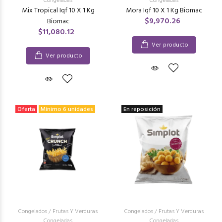
Congeladas
Congeladas
Mix Tropical Iqf 10 X 1 Kg
Mora Iqf 10 X 1 Kg Biomac
$9,970.26
Biomac
$11,080.12
Ver producto
Ver producto
Oferta
Mínimo 6 unidades
En reposición
Congelados
/
Frutas Y Verduras
Congelados
/
Frutas Y Verduras
Congeladas
Congeladas