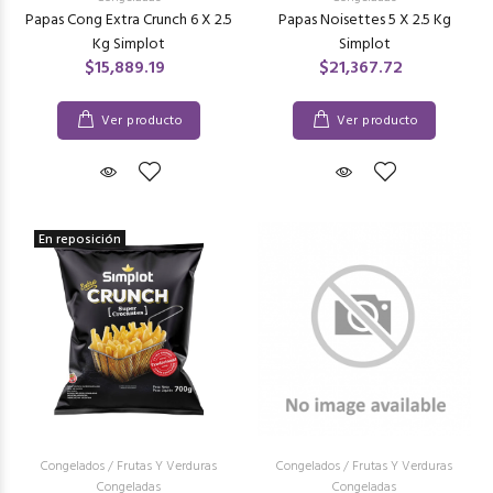
Papas Cong Extra Crunch 6 X 2.5
Papas Noisettes 5 X 2.5 Kg
Kg Simplot
Simplot
$15,889.19
$21,367.72
Ver producto
Ver producto
En reposición
Congelados
/
Frutas Y Verduras
Congelados
/
Frutas Y Verduras
Congeladas
Congeladas