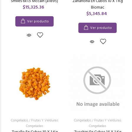
Smiles 6x1.5 Mccain (a1895)
Zanahoria En Cubos 10 X 1 Kg
$15,325.36
Biomac
$5,345.84
Ver producto
Ver producto
Congelados
/
Frutas Y Verduras
Congelados
/
Frutas Y Verduras
Congeladas
Congeladas