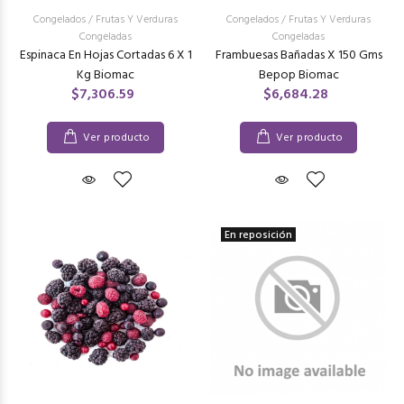
Congelados
/
Frutas Y Verduras
Congelados
/
Frutas Y Verduras
Congeladas
Congeladas
Espinaca En Hojas Cortadas 6 X 1
Frambuesas Bañadas X 150 Gms
Kg Biomac
Bepop Biomac
$7,306.59
$6,684.28
Ver producto
Ver producto
En reposición